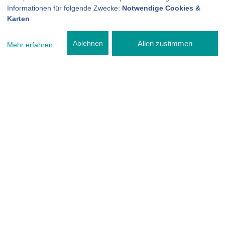
Informationen für folgende Zwecke:
Notwendige Cookies &
Karten
.
Allen zustimmen
Ablehnen
Mehr erfahren
Unser Team für Sie
Ralf Mertin
Kfz-Technikermeister
(Inhaber)
Susanne Mertin
Auftragsannahme